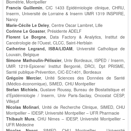
Biométrie, Montpellier
Francis Guillemin
, CIC 1433 Epidémiologie clinique, CHRU,
Inserm, Université de Lorraine & Inserm UMR 1319 INSPIIRE,
Nancy
Marie-Cécile Le Deley
, Centre Oscar Lambret, Lille
Corinne Le Goaster
, Présidente ADELF
Florent Le Borgne
, Data Factory & Analytics, Institut de
Cancérologie de l’Ouest, CLCC, Saint-Herblain
Catherine Legrand, ISBA/LIDAM
, Université Catholique de
Louvain, Belgique
Simone Mathoulin-Pélissier
, Univ Bordeaux, ISPED / Inserm,
UMR 1219-Epicene/ Institut Bergonié, DRCI, Dpt PRISME,
Santé publique-Prévention, CIC-EC1401, Bordeaux
Grégoire Mercier
, Unité Sciences des Données de Santé
(Médico-économique), SIMED, CHU Montpellier
Stefan Michiels
, Gustave Roussy, Bureau de Biostatistique et
d’Epidémiologie / Inserm, Univ Paris-Saclay, Oncostat CESP,
Villejuif
Nicolas Molinari
, Unité de Recherche Clinique, SIMED, CHU
Montpellier – IDESP, Université Montpellier – UFR Pharmacie
Thibault Mura
, CHU Nimes – IDESP, Université Montpellier –
UFR Médecine
Nicolas Nagot
, SIMED, CHU Montpellier - Université