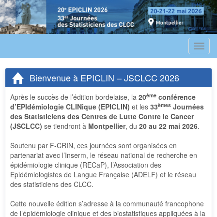
Affich
le
menu
Bienvenue à EPICLIN – JSCLCC 2026
ème
Après le succès de l’édition bordelaise, la
20
conférence
èmes
d’EPIdémiologie CLINique (EPICLIN)
et les
33
Journées
des Statisticiens des Centres de Lutte Contre le Cancer
(JSCLCC)
se tiendront à
Montpellier
, du
20 au 22 mai 2026
.
Soutenu par F-CRIN, ces journées sont organisées en
partenariat avec l’Inserm, le réseau national de recherche en
épidémiologie clinique (RECaP), l’Association des
Epidémiologistes de Langue Française (ADELF) et le réseau
des statisticiens des CLCC.
Cette nouvelle édition s’adresse à la communauté francophone
de l’épidémiologie clinique et des biostatistiques appliquées à la