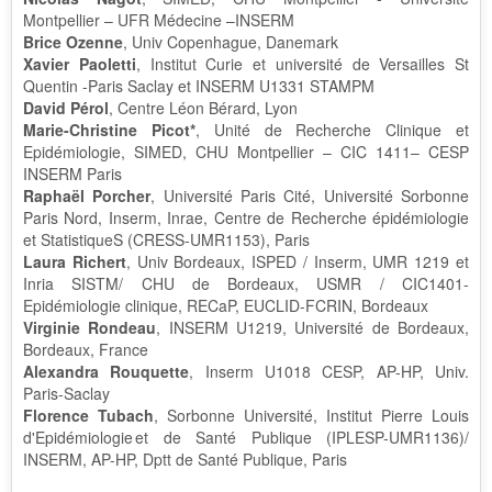
Montpellier – UFR Médecine –INSERM
Brice Ozenne
, Univ Copenhague, Danemark
Xavier Paoletti
, Institut Curie et université de Versailles St
Quentin -Paris Saclay et INSERM U1331 STAMPM
David Pérol
, Centre Léon Bérard, Lyon
Marie-Christine Picot*
, Unité de Recherche Clinique et
Epidémiologie, SIMED, CHU Montpellier – CIC 1411– CESP
INSERM Paris
Raphaël Porcher
, Université Paris Cité, Université Sorbonne
Paris Nord, Inserm, Inrae, Centre de Recherche épidémiologie
et StatistiqueS (CRESS-UMR1153), Paris
Laura Richert
, Univ Bordeaux, ISPED / Inserm, UMR 1219 et
Inria SISTM/ CHU de Bordeaux, USMR / CIC1401-
Epidémiologie clinique, RECaP, EUCLID-FCRIN, Bordeaux
Virginie Rondeau
, INSERM U1219, Université de Bordeaux,
Bordeaux, France
Alexandra Rouquette
, Inserm U1018 CESP, AP-HP, Univ.
Paris-Saclay
Florence Tubach
, Sorbonne Université, Institut Pierre Louis
d'Epidémiologie et de Santé Publique (IPLESP-UMR1136)/
INSERM, AP-HP, Dptt de Santé Publique, Paris