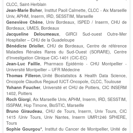
CLCC, Saint-Herblain
Jean-Marie Boher
, Institut Paoli Calmette, CLCC - Aix Marseille
Univ, APHM, Inserm, IRD, SESSTIM, Marseille
Geneviève Chêne
, Univ Bordeaux, ISPED / Inserm, CHU de
Bordeaux, UMES, Bordeaux
Jacqueline Deloumeaux
, GIRCI Sud-ouest Outre-Mer
Hospitalier – CHU de la Guadeloupe
Bénédicte Driollet
, CHU de Bordeaux, Centre de référence
Maladies Rénales Rares du Sud-Ouest (SORARE), Centre
d'Investigation Clinique CIC-1401 (CIC-EC)
Jean-Luc Faillie
, Pharmaco Epidémio - CHU Montpellier -
Université Montpellier – UFR Médecine
Thomas Filleron
, Unité Biostatistics & Health Data Science,
Oncopole Claudius Regaud IUCT-Oncopole, CLCC, Toulouse
Yohann Foucher
, Université et CHU de Poitiers, CIC INSERM
1402, Poitiers
Roch Giorgi
, Aix Marseille Univ, APHM, Inserm, IRD, SESSTIM,
ISSPAM, Hop Timone, BioSTIC, Marseille
Bruno Giraudeau
, CHU de Tours, Inserm, Univ Tours, CIC
1415 /Univ Tours, Univ Nantes, Inserm UMR1246 SPHERE,
Tours
Sophie Gourgou*
, Institut du Cancer de Montpellier, Unité de